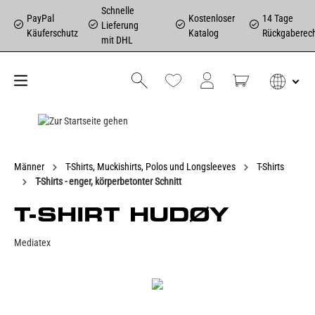
Schnelle
PayPal
Kostenloser
14 Tage
Lieferung
Käuferschutz
Katalog
Rückgaberec
mit DHL
Männer
T-Shirts, Muckishirts, Polos und Longsleeves
T-Shirts
T-Shirts - enger, körperbetonter Schnitt
T-SHIRT HUDØY
Mediatex