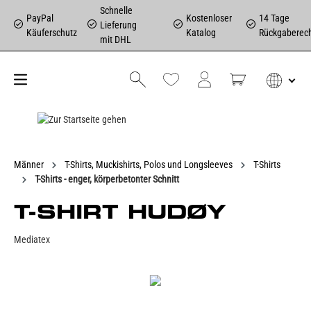
Schnelle
PayPal
Kostenloser
14 Tage
Lieferung
Käuferschutz
Katalog
Rückgaberec
mit DHL
Männer
T-Shirts, Muckishirts, Polos und Longsleeves
T-Shirts
T-Shirts - enger, körperbetonter Schnitt
T-SHIRT HUDØY
Mediatex