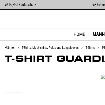
PayPal Käuferschutz
Schnel
HOME
MÄNN
Männer
T-Shirts, Muckishirts, Polos und Longsleeves
T-Shirts
T-
T-SHIRT GUARD