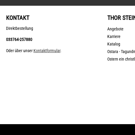
KONTAKT
THOR STEI
Direktbestellung
Angebote
Karriere
033764-257880
Katalog
Oder über unser
Kontaktformular
.
Ostara - Tagund
Ostern ein christ