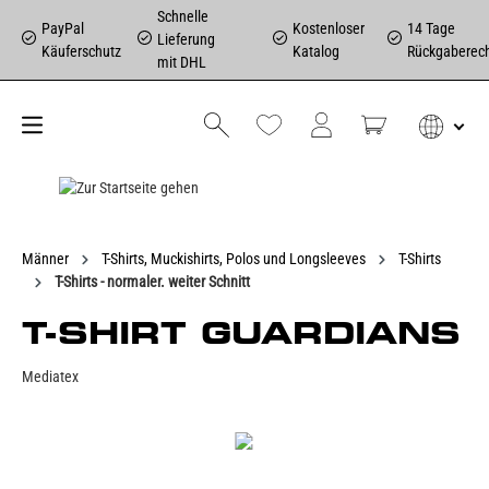
Schnelle
PayPal
Kostenloser
14 Tage
Lieferung
Käuferschutz
Katalog
Rückgaberec
mit DHL
Männer
T-Shirts, Muckishirts, Polos und Longsleeves
T-Shirts
T-Shirts - normaler. weiter Schnitt
T-SHIRT GUARDIANS
Mediatex