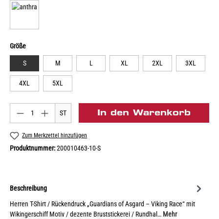
Größe
S
M
L
XL
2XL
3XL
4XL
5XL
In den Warenkorb
ST
Zum Merkzettel hinzufügen
Produktnummer:
200010463-10-S
Beschreibung
Herren T-Shirt / Rückendruck „Guardians of Asgard – Viking Race“ mit
Wikingerschiff Motiv / dezente Bruststickerei / Rundhal…
Mehr