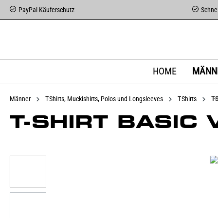
PayPal Käuferschutz
Schnel
HOME
MÄNN
Männer
T-Shirts, Muckishirts, Polos und Longsleeves
T-Shirts
T-
T-SHIRT BASIC 