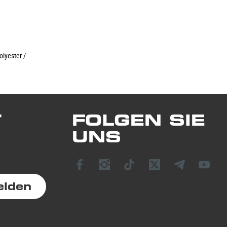
olyester /
T
FOLGEN SIE
UNS
elden