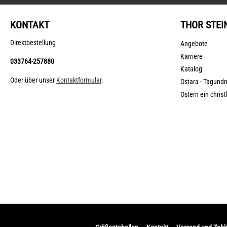
KONTAKT
THOR STEI
Direktbestellung
Angebote
Karriere
033764-257880
Katalog
Oder über unser
Kontaktformular
.
Ostara - Tagund
Ostern ein christ