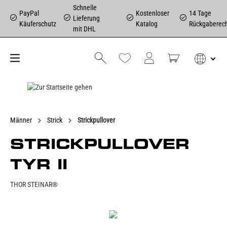
Schnelle
PayPal
Kostenloser
14 Tage
Lieferung
Käuferschutz
Katalog
Rückgaberec
mit DHL
Männer
Strick
Strickpullover
STRICKPULLOVER
TYR II
THOR STEINAR®