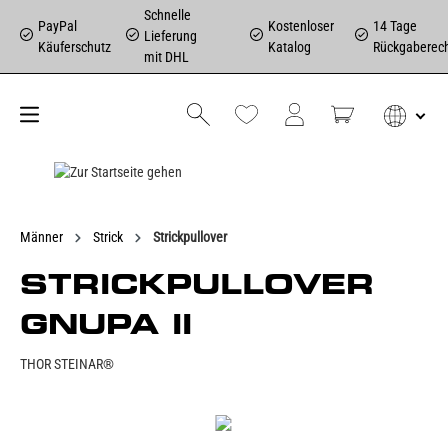
Schnelle
PayPal
Kostenloser
14 Tage
Lieferung
Käuferschutz
Katalog
Rückgaberec
mit DHL
Männer
Strick
Strickpullover
STRICKPULLOVER
GNUPA II
THOR STEINAR®