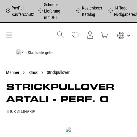
Schnelle
PayPal
Kostenloser
14 Tage
Lieferung
Käuferschutz
Katalog
Rückgaberec
mit DHL
Männer
Strick
Strickpullover
STRICKPULLOVER
ARTALI - PERF. O
THOR STEINAR®