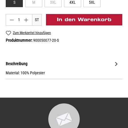
S
M
3XL
4XL
5XL
In den Warenkorb
ST
Zum Merkzettel hinzufügen
Produktnummer:
900050077-20-S
Beschreibung
Material: 100% Polyester