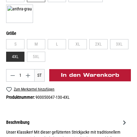
Größe
S
M
L
XL
2XL
3XL
4XL
5XL
In den Warenkorb
ST
Zum Merkzettel hinzufügen
Produktnummer:
900050047-130-4XL
Beschreibung
Unser Klassiker! Mit dieser gefütterten Strickjacke mit traditionellem