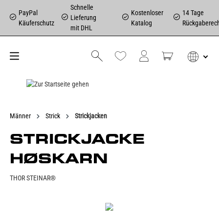
Schnelle
PayPal
Kostenloser
14 Tage
Lieferung
Käuferschutz
Katalog
Rückgaberec
mit DHL
Männer
Strick
Strickjacken
STRICKJACKE
HØSKARN
THOR STEINAR®