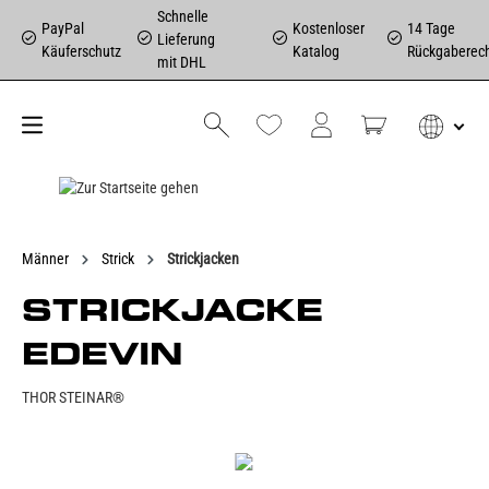
Schnelle
PayPal
Kostenloser
14 Tage
Lieferung
Käuferschutz
Katalog
Rückgaberec
mit DHL
Männer
Strick
Strickjacken
STRICKJACKE
EDEVIN
THOR STEINAR®