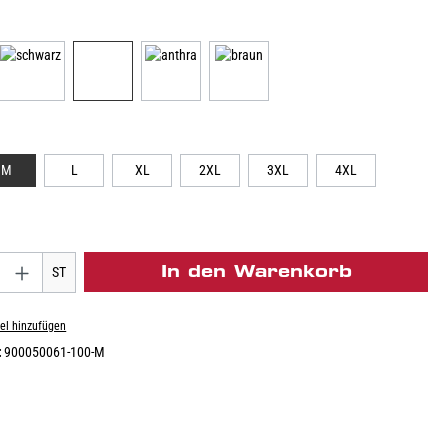
M
L
XL
2XL
3XL
4XL
In den Warenkorb
ST
el hinzufügen
:
900050061-100-M