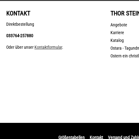
KONTAKT
THOR STEI
Direktbestellung
Angebote
Karriere
033764-257880
Katalog
Oder über unser
Kontaktformular
.
Ostara - Tagund
Ostern ein christ
Größentabellen
Kontakt
Versand und Zah