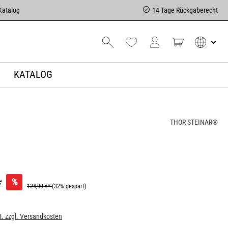
Katalog
14 Tage Rückgaberecht
KATALOG
THOR STEINAR®
*
%
124,99 €*
(32% gespart)
t. zzgl. Versandkosten