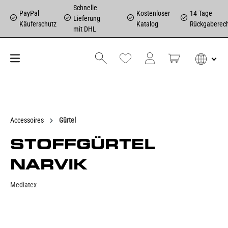
Schnelle
PayPal
Kostenloser
14 Tage
Lieferung
Käuferschutz
Katalog
Rückgaberec
mit DHL
Accessoires
Gürtel
STOFFGÜRTEL
NARVIK
Mediatex