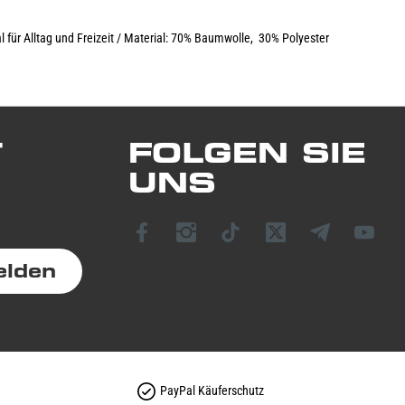
für Alltag und Freizeit / Material: 70% Baumwolle, 30% Polyester
T
FOLGEN SIE
UNS
elden
PayPal Käuferschutz