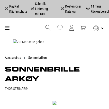
Schnelle
PayPal
Kostenloser
14 Tage
Lieferung
Käuferschutz
Katalog
Rückgaberec
mit DHL
Accessoires
Sonnenbrillen
SONNENBRILLE
ARKØY
THOR STEINAR®