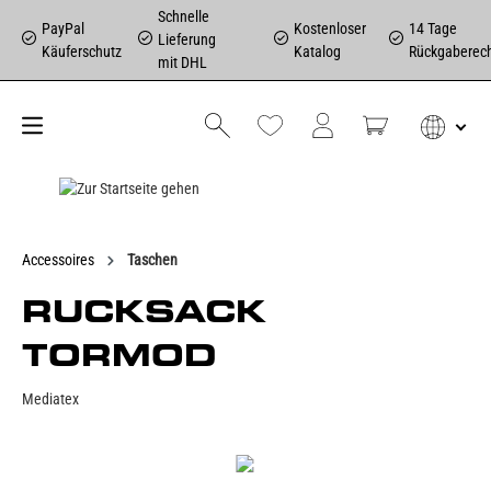
Schnelle
PayPal
Kostenloser
14 Tage
Lieferung
Käuferschutz
Katalog
Rückgaberec
mit DHL
Accessoires
Taschen
RUCKSACK
TORMOD
Mediatex