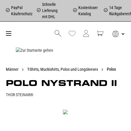
Schnelle
PayPal
Kostenloser
14 Tage
Lieferung
Käuferschutz
Katalog
Rückgaberec
mit DHL
Männer
T-Shirts, Muckishirts, Polos und Longsleeves
Polos
POLO NYSTRAND II
THOR STEINAR®