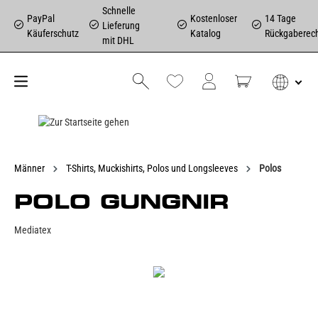
Schnelle
PayPal
Kostenloser
14 Tage
Lieferung
Käuferschutz
Katalog
Rückgaberec
mit DHL
Männer
T-Shirts, Muckishirts, Polos und Longsleeves
Polos
POLO GUNGNIR
Mediatex