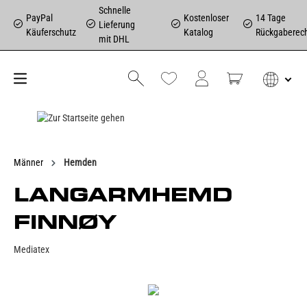
Schnelle
PayPal
Kostenloser
14 Tage
Lieferung
Käuferschutz
Katalog
Rückgaberec
mit DHL
Männer
Hemden
LANGARMHEMD
FINNØY
Mediatex