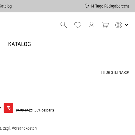
Katalog
14 Tage Rückgaberecht
KATALOG
THOR STEINAR®
*
%
94,99 €*
(21.05% gespart)
t. zzgl. Versandkosten