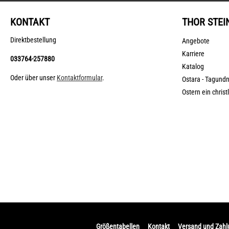
KONTAKT
THOR STEI
Direktbestellung
Angebote
Karriere
033764-257880
Katalog
Oder über unser
Kontaktformular
.
Ostara - Tagund
Ostern ein christ
Größentabellen
Kontakt
Versand und Zah