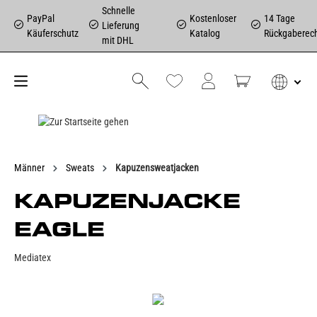
Schnelle
PayPal
Kostenloser
14 Tage
Lieferung
Käuferschutz
Katalog
Rückgaberec
mit DHL
Männer
Sweats
Kapuzensweatjacken
KAPUZENJACKE
EAGLE
Mediatex