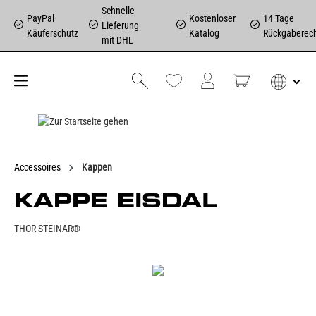
Schnelle
PayPal
Kostenloser
14 Tage
Lieferung
Käuferschutz
Katalog
Rückgaberec
mit DHL
Accessoires
Kappen
KAPPE EISDAL
THOR STEINAR®