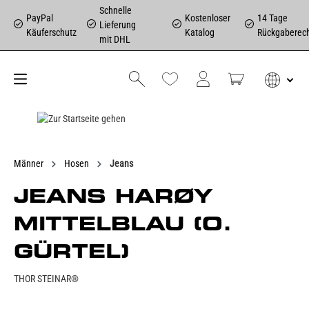
Schnelle
PayPal
Kostenloser
14 Tage
Lieferung
Käuferschutz
Katalog
Rückgaberec
mit DHL
Männer
Hosen
Jeans
JEANS HARØY
MITTELBLAU (O.
GÜRTEL)
THOR STEINAR®