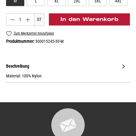
M
L
XL
2XL
3XL
4XL
In den Warenkorb
ST
Zum Merkzettel hinzufügen
Produktnummer:
300015245-30-M
Beschreibung
Material: 100% Nylon