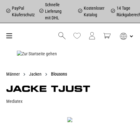
Schnelle
PayPal
Kostenloser
14 Tage
Lieferung
Käuferschutz
Katalog
Rückgaberec
mit DHL
Männer
Jacken
Blousons
JACKE TJUST
Mediatex