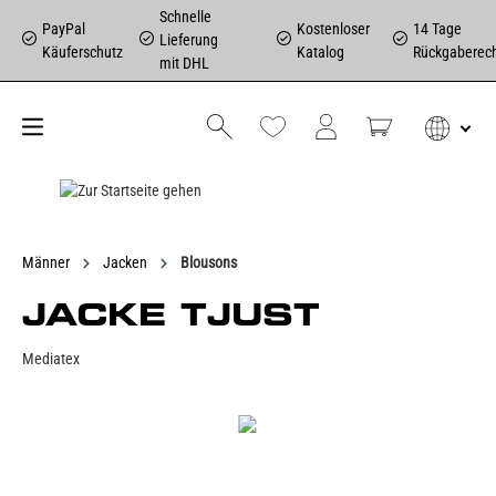
Schnelle
PayPal
Kostenloser
14 Tage
Lieferung
Käuferschutz
Katalog
Rückgaberec
mit DHL
Männer
Jacken
Blousons
JACKE TJUST
Mediatex