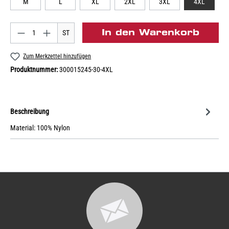
M
L
XL
2XL
3XL
4XL
In den Warenkorb
ST
Zum Merkzettel hinzufügen
Produktnummer:
300015245-30-4XL
Beschreibung
Material: 100% Nylon