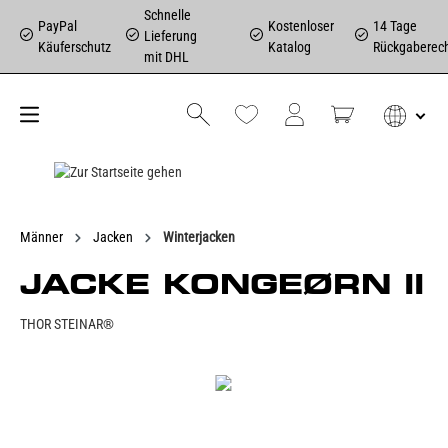
Schnelle
PayPal
Kostenloser
14 Tage
Lieferung
Käuferschutz
Katalog
Rückgaberec
mit DHL
Männer
Jacken
Winterjacken
JACKE KONGEØRN II
THOR STEINAR®