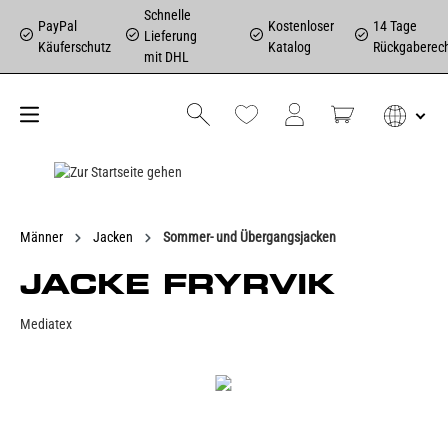
Schnelle
PayPal
Kostenloser
14 Tage
Lieferung
Käuferschutz
Katalog
Rückgaberec
mit DHL
Männer
Jacken
Sommer- und Übergangsjacken
JACKE FRYRVIK
Mediatex