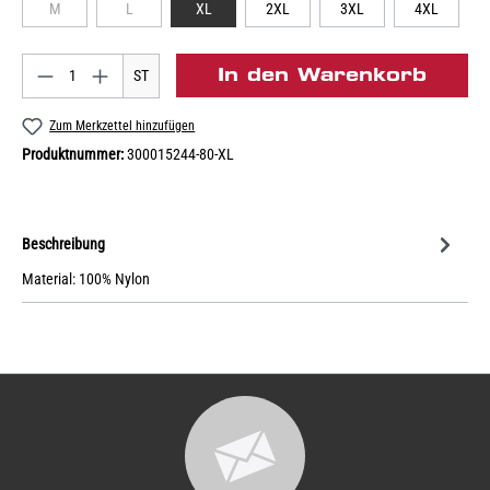
M
L
XL
2XL
3XL
4XL
In den Warenkorb
ST
Zum Merkzettel hinzufügen
Produktnummer:
300015244-80-XL
Beschreibung
Material: 100% Nylon