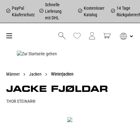
Schnelle
PayPal
Kostenloser
14 Tage
Lieferung
Käuferschutz
Katalog
Rückgaberec
mit DHL
Männer
Jacken
Winterjacken
JACKE FJØLDAR
THOR STEINAR®