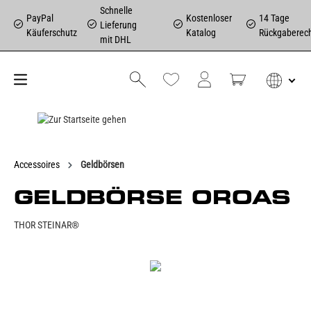
Schnelle
PayPal
Kostenloser
14 Tage
Lieferung
Käuferschutz
Katalog
Rückgaberec
mit DHL
Accessoires
Geldbörsen
GELDBÖRSE OROAS
THOR STEINAR®