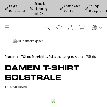
Schnelle
PayPal
Kostenloser
14 Tage
Lieferung
Käuferschutz
Katalog
Rückgaberec
mit DHL
Frauen
T-Shirts, Muckishirts, Polos und Longsleeves
T-Shirts
DAMEN T-SHIRT
SOLSTRALE
THOR STEINAR®