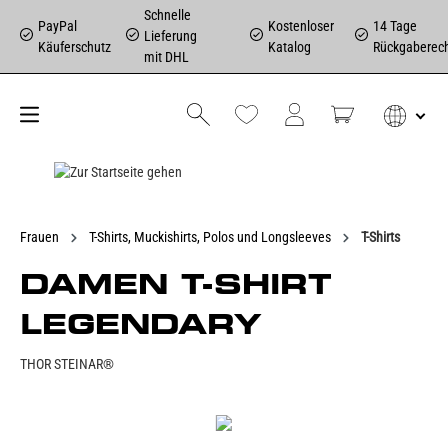
Schnelle
PayPal
Kostenloser
14 Tage
Lieferung
Käuferschutz
Katalog
Rückgaberec
mit DHL
Frauen
T-Shirts, Muckishirts, Polos und Longsleeves
T-Shirts
DAMEN T-SHIRT
LEGENDARY
THOR STEINAR®