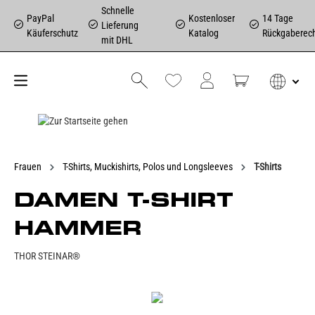
Schnelle
PayPal
Kostenloser
14 Tage
Lieferung
Käuferschutz
Katalog
Rückgaberec
mit DHL
Frauen
T-Shirts, Muckishirts, Polos und Longsleeves
T-Shirts
DAMEN T-SHIRT
HAMMER
THOR STEINAR®