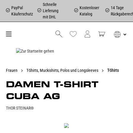
Schnelle
PayPal
Kostenloser
14 Tage
Lieferung
Käuferschutz
Katalog
Rückgaberec
mit DHL
Frauen
T-Shirts, Muckishirts, Polos und Longsleeves
T-Shirts
DAMEN T-SHIRT
CUBA AG
THOR STEINAR®