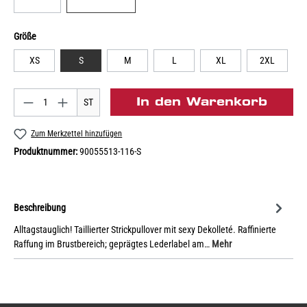
Größe
XS
S
M
L
XL
2XL
In den Warenkorb
ST
Zum Merkzettel hinzufügen
Produktnummer:
90055513-116-S
Beschreibung
Alltagstauglich! Taillierter Strickpullover mit sexy Dekolleté. Raffinierte
Raffung im Brustbereich; geprägtes Lederlabel am…
Mehr