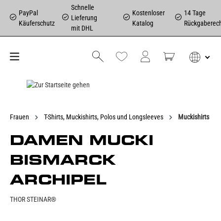
Schnelle
PayPal
Kostenloser
14 Tage
Lieferung
Käuferschutz
Katalog
Rückgaberec
mit DHL
Frauen
T-Shirts, Muckishirts, Polos und Longsleeves
Muckishirts
DAMEN MUCKI
BISMARCK
ARCHIPEL
THOR STEINAR®