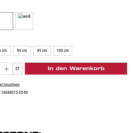
5 cm
90 cm
95 cm
100 cm
In den Warenkorb
ST
el hinzufügen
:
16048015-20-80