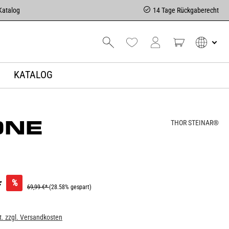
Katalog
14 Tage Rückgaberecht
KATALOG
ONE
THOR STEINAR®
*
%
69,99 €*
(28.58% gespart)
t. zzgl. Versandkosten