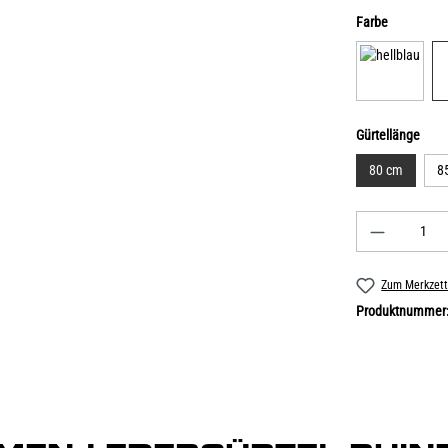
Farbe
Gürtellänge
80 cm
8
Zum Merkzett
Produktnummer