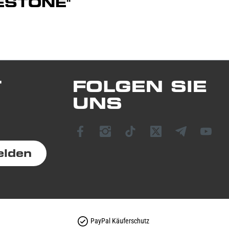
ESTONE"
T
FOLGEN SIE
UNS
elden
PayPal Käuferschutz