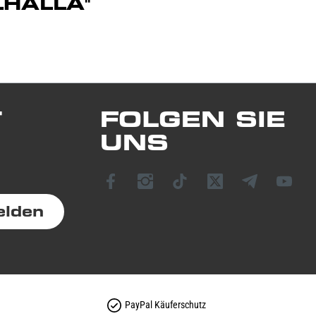
LHALLA"
T
FOLGEN SIE
UNS
elden
PayPal Käuferschutz