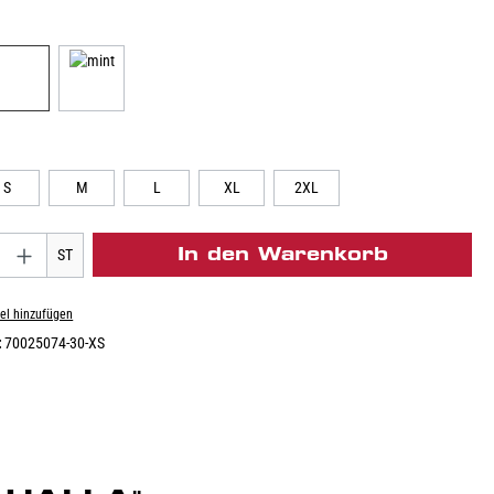
S
M
L
XL
2XL
In den Warenkorb
ST
el hinzufügen
:
70025074-30-XS