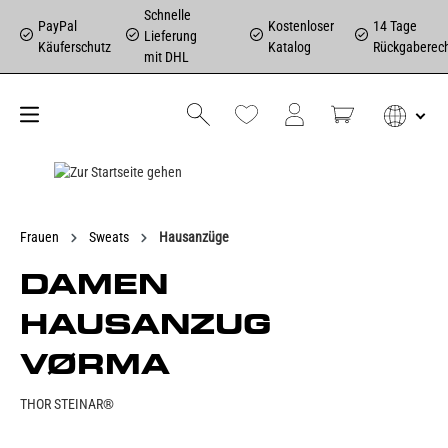
Schnelle
PayPal
Kostenloser
14 Tage
Lieferung
Käuferschutz
Katalog
Rückgaberec
mit DHL
Frauen
Sweats
Hausanzüge
DAMEN
HAUSANZUG
VØRMA
THOR STEINAR®