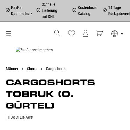
Schnelle
PayPal
Kostenloser
14 Tage
Lieferung
Käuferschutz
Katalog
Rückgaberec
mit DHL
Männer
Shorts
Cargoshorts
CARGOSHORTS
TOBRUK (O.
GÜRTEL)
THOR STEINAR®