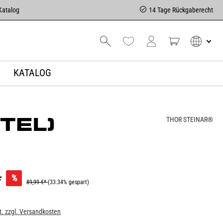
Katalog
14 Tage Rückgaberecht
KATALOG
TEL)
THOR STEINAR®
*
%
89,99 €*
(33.34% gespart)
t. zzgl. Versandkosten