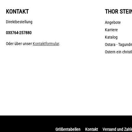
KONTAKT
THOR STEI
Direktbestellung
Angebote
Karriere
033764-257880
Katalog
Oder über unser
Kontaktformular
.
Ostara - Tagund
Ostern ein christ
Größentabellen
Kontakt
Versand und Zah