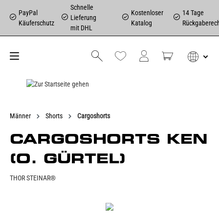
Schnelle
PayPal
Kostenloser
14 Tage
Lieferung
Käuferschutz
Katalog
Rückgaberec
mit DHL
Männer
Shorts
Cargoshorts
CARGOSHORTS KEN
(O. GÜRTEL)
THOR STEINAR®