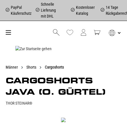
Schnelle
PayPal
Kostenloser
14 Tage
Lieferung
Käuferschutz
Katalog
Rückgaberec
mit DHL
Männer
Shorts
Cargoshorts
CARGOSHORTS
JAVA (O. GÜRTEL)
THOR STEINAR®