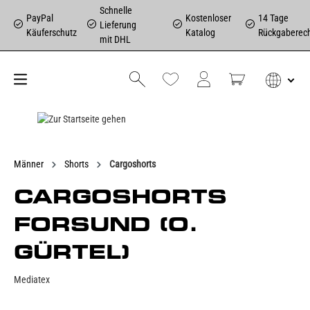
Schnelle
PayPal
Kostenloser
14 Tage
Lieferung
Käuferschutz
Katalog
Rückgaberec
mit DHL
Männer
Shorts
Cargoshorts
CARGOSHORTS
FORSUND (O.
GÜRTEL)
Mediatex