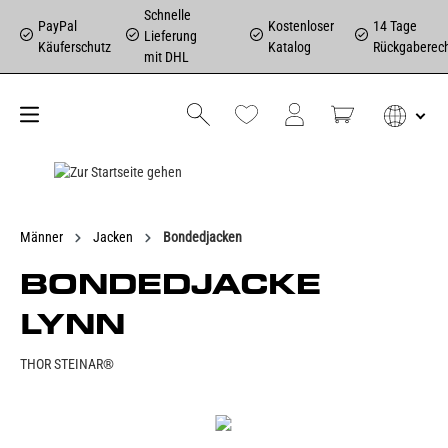
Schnelle
PayPal
Kostenloser
14 Tage
Lieferung
Käuferschutz
Katalog
Rückgaberec
mit DHL
Männer
Jacken
Bondedjacken
BONDEDJACKE
LYNN
THOR STEINAR®