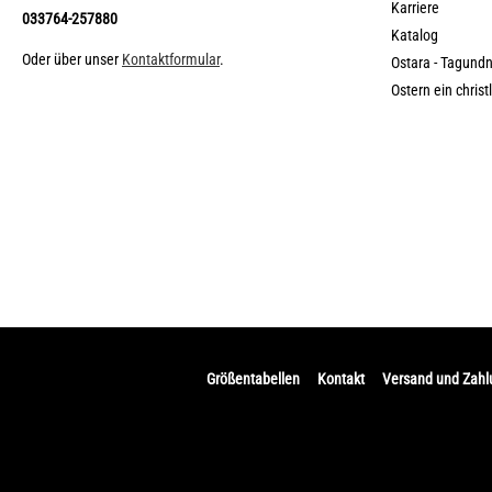
Karriere
033764-257880
Katalog
Oder über unser
Kontaktformular
.
Ostara - Tagund
Ostern ein christ
Größentabellen
Kontakt
Versand und Zah