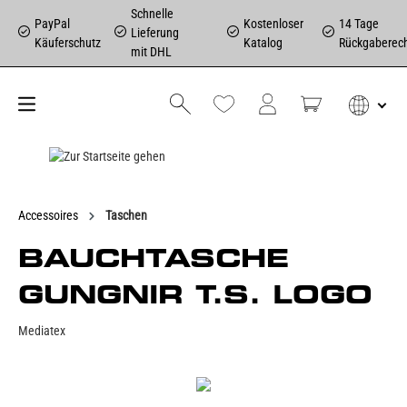
Schnelle
PayPal
Kostenloser
14 Tage
Lieferung
Käuferschutz
Katalog
Rückgaberec
mit DHL
Accessoires
Taschen
BAUCHTASCHE
GUNGNIR T.S. LOGO
Mediatex